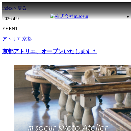
indexへ戻る
2026
4
9
EVENT
アトリエ 京都
京都アトリエ、オープンいたします＊